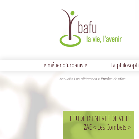
Le métier d'urbaniste
La philosoph
Accueil
> Les références > Entrées de villes
ETUDE D’ENTREE DE VILLE
ZAE « Les Combets »