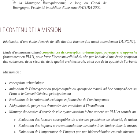
de la Montagne Bourguignonne, le long du Canal de
Bourgogne. Proximité immédiate d'une zone NATURA 2000.
LE CONTENU DE LA MISSION
Réalisation d'une étude d'entrée de ville dite Loi Barnier (ou aussi amendement DUPONT).
Etude d'urbanisme alliant
compétences de conception urbanistique, paysagère, d'approche
(notamment en PLU), pour lever l'inconstructibilité du site par le biais d'une étude proposant
des nuisances, de la sécurité, de la qualité architecturale, ainsi que de la qualité de l'urba
Mission de :
conception urbanistique
animation de l'émergence du projet auprès du groupe de travail ad hoc composé des se
l'Etat et le Conseil Général principalement
Evaluation de la rationalité technique et financière de l'aménagement
Adéquation du projet aux demandes des candidats à l'installation.
Montage du dossier d'entrée de ville ayant vocation à être annexé au PLU et soumis au 
Evaluation des facteurs susceptibles de créer des problèmes de sécurité, de nuis
Evaluation des impacts et recommandations destinées à les limiter dans la mesur
Estimation de l’importance de l’impact par une hiérarchisation en trois niveaux.