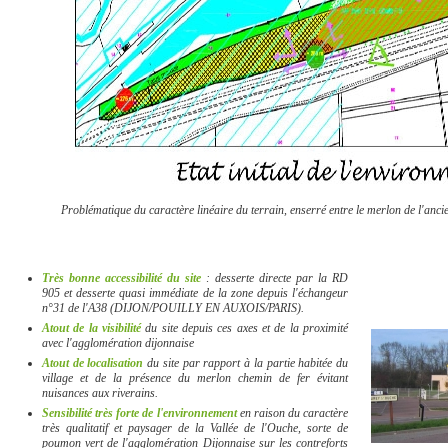
Problématique du caractère linéaire du terrain, enserré entre le merlon de l'anci
Très bonne accessibilité du site
: desserte directe par la RD
905 et desserte quasi immédiate de la zone depuis l'échangeur
n°31 de l'A38 (DIJON/POUILLY EN AUXOIS/PARIS).
Atout de la visibilité
du site depuis ces axes et de la proximité
avec l'agglomération dijonnaise
Atout de localisation
du site par rapport à la partie habitée du
village et de la présence du merlon chemin de fer évitant
nuisances aux riverains.
Sensibilité très forte de l'environnement
en raison du caractère
très qualitatif et paysager de la Vallée de l'Ouche, sorte de
poumon vert de l'agglomération Dijonnaise sur les contreforts