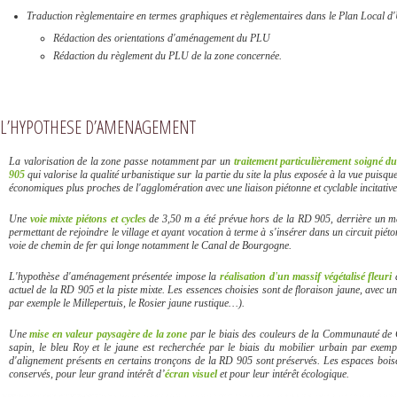
Traduction règlementaire en termes graphiques et règlementaires dans le Plan Local
Rédaction des orientations d'aménagement du PLU
Rédaction du règlement du PLU de la zone concernée.
L’HYPOTHESE D’AMENAGEMENT
La valorisation de la zone passe notamment par un
traitement particulièrement soigné d
905
qui valorise la qualité urbanistique sur la partie du site la plus exposée à la vue puisque
économiques plus proches de l'agglomération avec une liaison piétonne et cyclable incitativ
Une
voie mixte piétons et cycles
de 3,50 m a été prévue hors de la RD 905, derrière un mas
permettant de rejoindre le village et ayant vocation à terme à s'insérer dans un circuit piéto
voie de chemin de fer qui longe notamment le Canal de Bourgogne.
L'hypothèse d'aménagement présentée impose la
réalisation d'un massif végétalisé fleuri
actuel de la RD 905 et la piste mixte. Les essences choisies sont de floraison jaune, avec 
par exemple le Millepertuis, le Rosier jaune rustique…).
Une
mise en valeur paysagère de la zone
par le biais des couleurs de la Communauté de C
sapin, le bleu Roy et le jaune est recherchée par le biais du mobilier urbain par exem
d'alignement présents en certains tronçons de la RD 905 sont préservés. Les espaces boisés 
conservés, pour leur grand intérêt d’
écran visuel
et pour leur intérêt écologique.