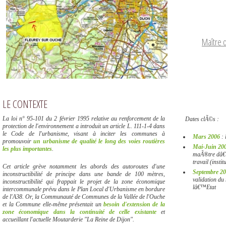
Maître 
LE CONTEXTE
La loi n° 95-101 du 2 février 1995 relative au renforcement de la
Dates clÃ©s :
protection de l'environnement a introduit un article L. 111-1-4 dans
le Code de l'urbanisme, visant à inciter les communes à
Mars 2006
: 
promouvoir
un urbanisme de qualité le long des voies routières
Mai-Juin 20
les plus importantes
.
maÃ®tre dâ€™
travail (instit
Cet article grève notamment les abords des autoroutes d'une
Septembre 2
inconstructibilité de principe dans une bande de 100 mètres,
validation d
inconstructibilité qui frappait le projet de la zone économique
lâ€™Etat
intercommunale prévu dans le Plan Local d'Urbanisme en bordure
de l'A38. Or, la Communauté de Communes de la Vallée de l'Ouche
et la Commune elle-même présentait un
besoin d'extension de la
zone économique dans la continuité de celle existante
et
accueillant l'actuelle Moutarderie "La Reine de Dijon".