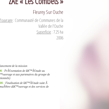
ZAE « Les Combets »
Fleurey Sur Ouche
d’ouvrage
: Communauté de Communes de la
Vallée de l’Ouche
Superficie
: 7.25 ha
2006
lancement de la mission
06
: PrÃ©sentation de lâ€™Ã©tude au
ouvrage et aux partenaires du groupe de
utionnels)
006
: Finalisation de lâ€™Ã©tude suite Ã
u maÃ®tre dâ€™ouvrage et des services de