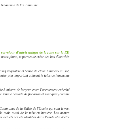
 d'Urbanisme de la Commune :
u carrefour d'entrée unique de la zone sur la RD
 assez plane, et permet de créer des lots d'activités
e.
sif végétalisé et balisé de clous lumineux au sol,
nnier plus important utilisant le talus de l'ancienne
de 3 mètres de largeur entre l’accotement enherbé
une longue période de floraison et rustiques (comme
ommunes de la Vallée de l’Ouche qui sont le vert
ple mais aussi de la mise en lumière. Les arbres
actuels ont été identifiés dans l’étude afin d’être