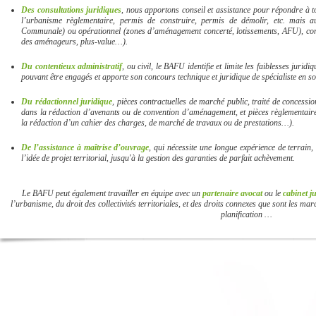
Des consultations juridiques
, nous apportons conseil et assistance pour répondre à to
l’urbanisme règlementaire, permis de construire, permis de démolir, etc. mais a
Communale) ou opérationnel (zones d’aménagement concerté, lotissements, AFU), comm
des aménageurs, plus-value…).
Du contentieux administratif
, ou civil, le BAFU identifie et limite les faiblesses jurid
pouvant être engagés et apporte son concours technique et juridique de spécialiste en s
Du rédactionnel juridique
, pièces contractuelles de marché public, traité de concessio
dans la rédaction d’avenants ou de convention d’aménagement, et pièces règlementair
la rédaction d’un cahier des charges, de marché de travaux ou de prestations…).
De l’assistance à maîtrise d’ouvrage
, qui nécessite une longue expérience de terrain,
l’idée de projet territorial, jusqu'à la gestion des garanties de parfait achèvement.
Le BAFU peut également travailler en équipe avec un
partenaire avocat
ou le
cabinet 
l’urbanisme, du droit des collectivités territoriales, et des droits connexes que sont les marc
planification …