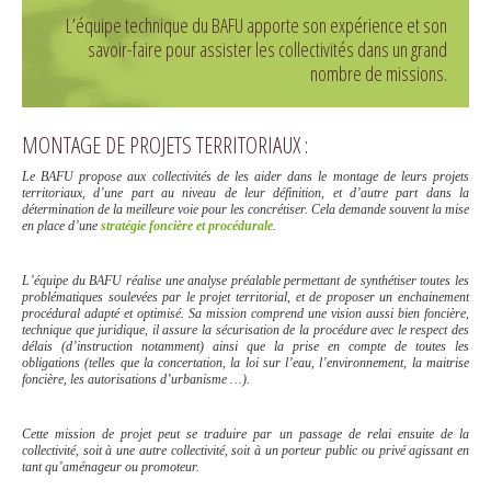
L’équipe technique du BAFU apporte son expérience et son
savoir-faire pour assister les collectivités dans un grand
nombre de missions.
MONTAGE DE PROJETS TERRITORIAUX :
Le BAFU propose aux collectivités de les aider dans le montage de leurs projets
territoriaux, d’une part au niveau de leur définition, et d’autre part dans la
détermination de la meilleure voie pour les concrétiser. Cela demande souvent la mise
en place d’une
stratégie foncière et procédurale
.
L’équipe du BAFU réalise une analyse préalable permettant de synthétiser toutes les
problématiques soulevées par le projet territorial, et de proposer un enchainement
procédural adapté et optimisé. Sa mission comprend une vision aussi bien foncière,
technique que juridique, il assure la sécurisation de la procédure avec le respect des
délais (d’instruction notamment) ainsi que la prise en compte de toutes les
obligations (telles que la concertation, la loi sur l’eau, l’environnement, la maitrise
foncière, les autorisations d’urbanisme …).
Cette mission de projet peut se traduire par un passage de relai ensuite de la
collectivité, soit à une autre collectivité, soit à un porteur public ou privé agissant en
tant qu’aménageur ou promoteur.